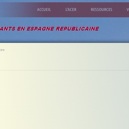
ACCUEIL
L'ACER
RESSOURCES
V
ire