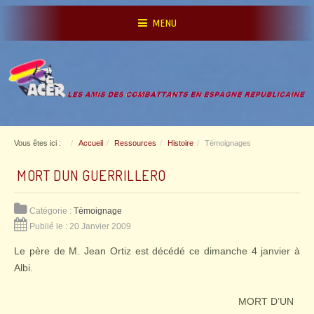
MENU
Vous êtes ici :
Accueil
Ressources
Histoire
Témoignages
MORT DUN GUERRILLERO
Catégorie :
Témoignage
Publié le : 20 Janvier 2009
Le père de M. Jean Ortiz est décédé ce dimanche 4 janvier à
Albi.
MORT D’UN