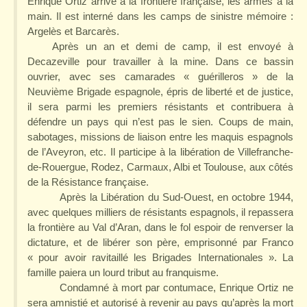
Enrique Ortiz arrive à la frontière française, les armes à la
main. Il est interné dans les camps de sinistre mémoire :
Argelès et Barcarès.
Après un an et demi de camp, il est envoyé à
Decazeville pour travailler à la mine. Dans ce bassin
ouvrier, avec ses camarades « guérilleros » de la
Neuvième Brigade espagnole, épris de liberté et de justice,
il sera parmi les premiers résistants et contribuera à
défendre un pays qui n’est pas le sien. Coups de main,
sabotages, missions de liaison entre les maquis espagnols
de l’Aveyron, etc. Il participe à la libération de Villefranche-
de-Rouergue, Rodez, Carmaux, Albi et Toulouse, aux côtés
de la Résistance française.
Après la Libération du Sud-Ouest, en octobre 1944,
avec quelques milliers de résistants espagnols, il repassera
la frontière au Val d’Aran, dans le fol espoir de renverser la
dictature, et de libérer son père, emprisonné par Franco
« pour avoir ravitaillé les Brigades Internationales ». La
famille paiera un lourd tribut au franquisme.
Condamné à mort par contumace, Enrique Ortiz ne
sera amnistié et autorisé à revenir au pays qu’après la mort