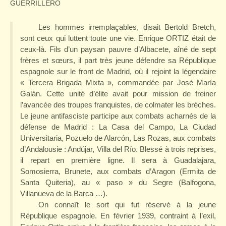
GUERRILLERO
Les hommes irremplaçables, disait Bertold Bretch,
sont ceux qui luttent toute une vie. Enrique ORTIZ était de
ceux-là. Fils d’un paysan pauvre d’Albacete, aîné de sept
frères et sœurs, il part très jeune défendre sa République
espagnole sur le front de Madrid, où il rejoint la légendaire
« Tercera Brigada Mixta », commandée par José María
Galán. Cette unité d’élite avait pour mission de freiner
l’avancée des troupes franquistes, de colmater les brèches.
Le jeune antifasciste participe aux combats acharnés de la
défense de Madrid : La Casa del Campo, La Ciudad
Universitaria, Pozuelo de Alarcón, Las Rozas, aux combats
d’Andalousie : Andújar, Villa del Río. Blessé à trois reprises,
il repart en première ligne. Il sera à Guadalajara,
Somosierra, Brunete, aux combats d’Aragon (Ermita de
Santa Quiteria), au « paso » du Segre (Balfogona,
Villanueva de la Barca …).
On connaît le sort qui fut réservé à la jeune
République espagnole. En février 1939, contraint à l’exil,