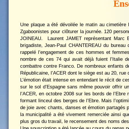
Ens
Une plaque a été dévoilée le matin au cimetière 
Zgaboonistes pour clôturer la journée.
120 person
JOINEAU.
Laurent JAMET représentant Marc E
brigadiste, Jean-Paul CHANTEREAU du bureau d
rappelé l’engagement de ces hommes et femmes qu
nombre de ces 74 qui avait déjà fuient l’Italie
combattre contre Franco. De nombreux enfants de
Républicaine, l’ACER dont le siège est au 20, rue
L’émotion était intense en entendant le récit de
sur le sol d’Espagne sans même pouvoir offrir un
l’ACER, en octobre 2008 sur les bords de l’Ebre r
formant linceul des berges de l’Ebre. Mais l’opt
de joie avec chants, danses et émotion partagés 
la municipalité a été vivement remerciée ainsi q
plus gros du travail, le recensement des noms d
Une souscription a été lancée au cours du repas p