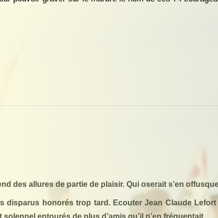
 des allures de partie de plaisir. Qui oserait s’en offusque
es disparus honorés trop tard. Ecouter Jean Claude
Lefort
solennel entourés de plus d’amis qu’il n’en fréquentait.