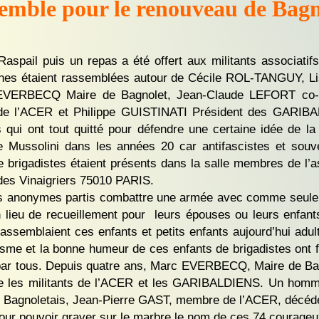
emble pour le renouveau de Bagn
Raspail puis un repas a été offert aux militants associatif
nes étaient rassemblées autour de Cécile ROL-TANGUY, 
VERBECQ Maire de Bagnolet, Jean-Claude LEFORT co-pré
e l’ACER et Philippe GUISTINATI Président des GARIBALD
i ont tout quitté pour défendre une certaine idée de la s
 de Mussolini dans les années 20 car antifascistes et sou
 brigadistes étaient présents dans la salle membres de l
 des Vinaigriers 75010 PARIS.
 ces anonymes partis combattre une armée avec comme seul
 lieu de recueillement pour
leurs épouses ou leurs enfan
assemblaient ces enfants et petits enfants aujourd’hui adul
imisme et la bonne humeur de ces enfants de brigadistes on
par tous. Depuis quatre ans, Marc EVERBECQ, Maire de Bagno
ue les militants de l’ACER et les GARIBALDIENS. Un hommage
es Bagnoletais, Jean-Pierre GAST, membre de l’ACER, décé
our pouvoir graver sur le marbre le nom de ces 74 courageu