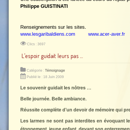
Philippe GUISTINATI
R
enseignements sur les sites.
www.lesgaribaldiens.com
www.acer-aver.fr
Clics : 3697
L'espoir guidait leurs pas ...
Catégorie :
Témoignage
Publié le : 18 Juin 2009
Le souvenir guidait les nôtres …
Belle journée. Belle ambiance.
Réussite complète d’un devoir de mémoire qui prend
Les larmes ne sont pas interdites en évoquant l
étonnement, jeune enfant, devant son enterrement 