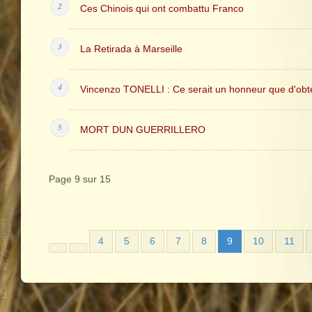
Ces Chinois qui ont combattu Franco
La Retirada à Marseille
Vincenzo TONELLI : Ce serait un honneur que d'obten
MORT DUN GUERRILLERO
Page 9 sur 15
4
5
6
7
8
9
10
11