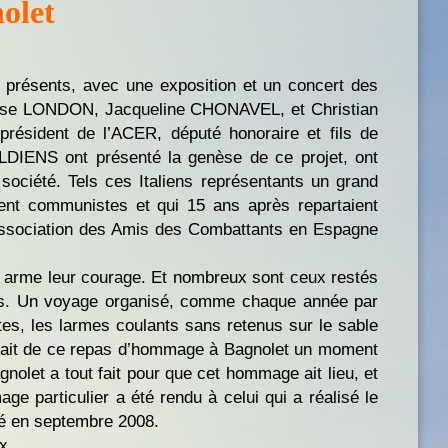
olet
s présents, avec une exposition et un concert des
Lise LONDON, Jacqueline CHONAVEL, et Christian
sident de l’ACER, député honoraire et fils de
IENS ont présenté la genèse de ce projet, ont
ociété. Tels ces Italiens représentants un grand
vent communistes et qui 15 ans après repartaient
’association des Amis des Combattants en Espagne
e arme leur courage. Et nombreux sont ceux restés
ts. Un voyage organisé, comme chaque année par
tes, les larmes coulants sans retenus sur le sable
t fait de ce repas d’hommage à Bagnolet un moment
let a tout fait pour que cet hommage ait lieu, et
 particulier a été rendu à celui qui a réalisé le
dé en septembre 2008.
x.