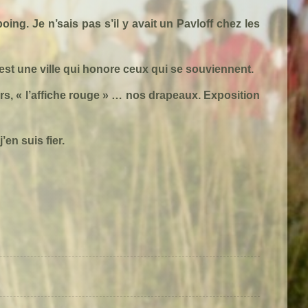
 poing. Je
n’sais
pas s’il y avait un
Pavloff
chez les
 est une ville qui honore ceux qui se souviennent.
rs, « l’affiche rouge » … nos drapeaux. Exposition
en suis fier.