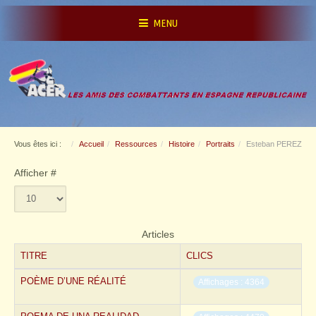
MENU
Vous êtes ici :
Accueil
Ressources
Histoire
Portraits
Esteban PEREZ
Afficher #
Articles
TITRE
CLICS
POÈME D’UNE RÉALITÉ
Affichages : 4364