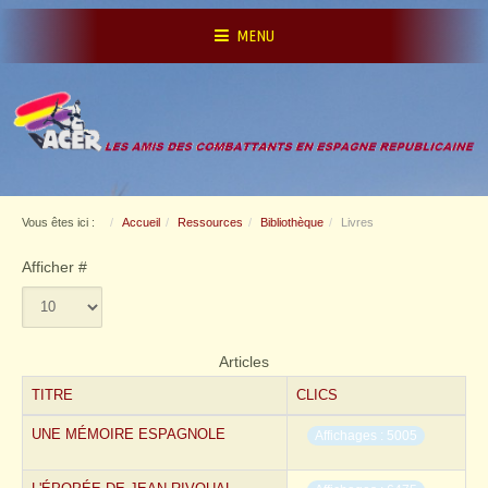
MENU
Vous êtes ici :
Accueil
Ressources
Bibliothèque
Livres
Afficher #
Articles
TITRE
CLICS
UNE MÉMOIRE ESPAGNOLE
Affichages : 5005