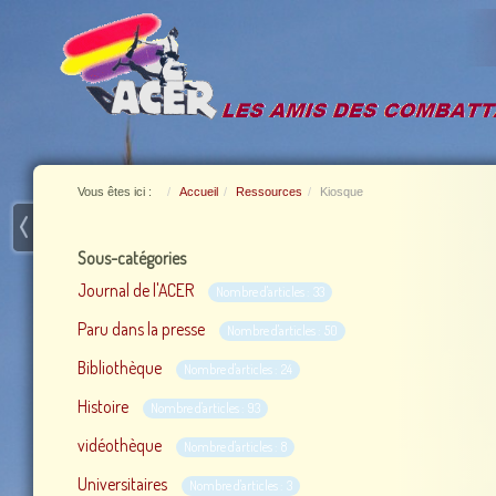
Vous êtes ici :
Accueil
Ressources
Kiosque
Sous-catégories
Journal de l'ACER
Nombre d'articles : 33
Paru dans la presse
Nombre d'articles : 50
Bibliothèque
Nombre d'articles : 24
Histoire
Nombre d'articles : 93
vidéothèque
Nombre d'articles : 8
Universitaires
Nombre d'articles : 3