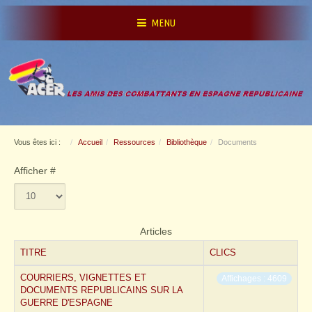
MENU
Vous êtes ici :
Accueil
Ressources
Bibliothèque
Documents
Afficher #
Articles
TITRE
CLICS
COURRIERS, VIGNETTES ET
Affichages : 4609
DOCUMENTS REPUBLICAINS SUR LA
GUERRE D'ESPAGNE