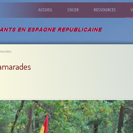
ACCUEIL
L'ACER
RESSOURCES
V
amarades
camarades