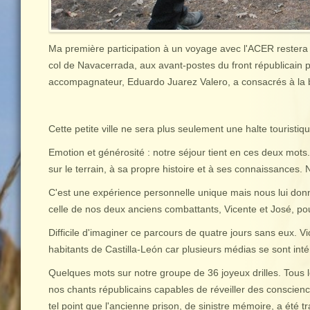
Ma première participation à un voyage avec l'ACER restera i
col de Navacerrada, aux avant-postes du front républicain p
accompagnateur, Eduardo Juarez Valero, a consacrés à la bat
Cette petite ville ne sera plus seulement une halte touristiq
Emotion et générosité : notre séjour tient en ces deux mots
sur le terrain, à sa propre histoire et à ses connaissances.
C'est une expérience personnelle unique mais nous lui donno
celle de nos deux anciens combattants, Vicente et José, pour 
Difficile d'imaginer ce parcours de quatre jours sans eux. Vi
habitants de Castilla-León car plusieurs médias se sont intér
Quelques mots sur notre groupe de 36 joyeux drilles. Tous le
nos chants républicains capables de réveiller des conscienc
tel point que l'ancienne prison, de sinistre mémoire, a ét