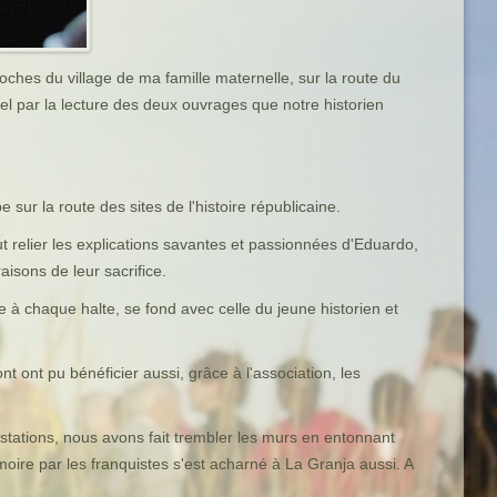
ches du village de ma famille maternelle, sur la route du
el par la lecture des deux ouvrages que notre historien
 sur la route des sites de l'histoire républicaine.
t relier les explications savantes et passionnées d'Eduardo,
isons de leur sacrifice.
 à chaque halte, se fond avec celle du jeune historien et
t ont pu bénéficier aussi, grâce à l'association, les
 stations, nous avons fait trembler les murs en entonnant
oire par les franquistes s'est acharné à La Granja aussi. A