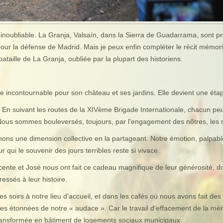
noubliable. La Granja, Valsaín, dans la Sierra de Guadarrama, sont pro
our la défense de Madrid. Mais je peux enfin compléter le récit mémori
aille de La Granja, oubliée par la plupart des historiens.
ue incontournable pour son château et ses jardins. Elle devient une étape
. En suivant les routes de la XIVème Brigade Internationale, chacun peu
 Nous sommes bouleversés, toujours, par l'engagement des nôtres, les ra
ns une dimension collective en la partageant. Notre émotion, palpable
qui le souvenir des jours terribles reste si vivace.
cente et José nous ont fait ce cadeau magnifique de leur générosité, don
essés à leur histoire.
s soirs à notre lieu d'accueil, et dans les cafés où nous avons fait des
es étonnées de notre « audace ». Car le travail d'effacement de la mém
é transformée en bâtiment de logements sociaux municipaux.