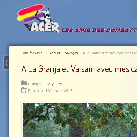
Vous êtes ici :
Accueil
Voyages
A La Granja et Valsaín avec mes c
A La Granja et Valsaín avec mes 
Catégorie :
Voyages
Publié le : 10 Janvier 2016