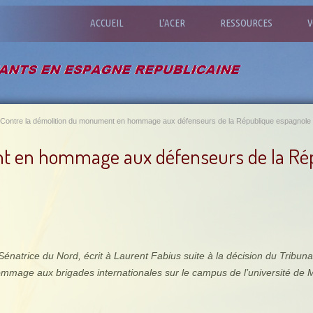
ACCUEIL
L'ACER
RESSOURCES
V
Contre la démolition du monument en hommage aux défenseurs de la République espagnole
t en hommage aux défenseurs de la Ré
énatrice du Nord, écrit à Laurent Fabius suite à la décision du Tribun
mage aux brigades internationales sur le campus de l’université de 