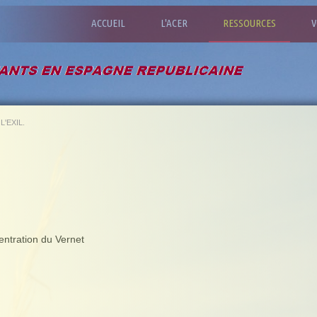
ACCUEIL
L'ACER
RESSOURCES
V
L'EXIL.
ntration du Vernet