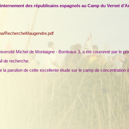
nternement des républicains espagnols au Camp du Vernet d'Ariè
/cha/RechercheMaugendre.pdf
é Michel de Montaigne - Bordeaux 3, a été couronné par le prix J
il de recherche.
a parution de cette excellente étude sur le camp de concentration d