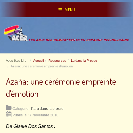
MENU
Vous êtes ici :
Accueil
Ressources
Lu dans la Presse
Azaña: une cérémonie empreinte d'émotion
Azaña: une cérémonie empreinte
d'émotion
Catégorie :
Paru dans la presse
Publié le : 7 Novembre 2010
De Gisèle Dos Santos
: