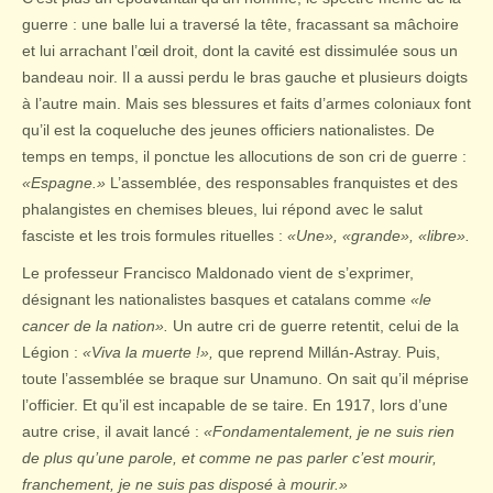
guerre : une balle lui a traversé la tête, fracassant sa mâchoire
et lui arrachant l’œil droit, dont la cavité est dissimulée sous un
bandeau noir. Il a aussi perdu le bras gauche et plusieurs doigts
à l’autre main. Mais ses blessures et faits d’armes coloniaux font
qu’il est la coqueluche des jeunes officiers nationalistes. De
temps en temps, il ponctue les allocutions de son cri de guerre :
«Espagne.»
L’assemblée, des responsables franquistes et des
phalangistes en chemises bleues, lui répond avec le salut
fasciste et les trois formules rituelles :
«Une», «grande», «libre».
Le professeur Francisco Maldonado vient de s’exprimer,
désignant les nationalistes basques et catalans comme
«le
cancer de la nation».
Un autre cri de guerre retentit, celui de la
Légion :
«Viva la muerte !»,
que reprend Millán-Astray. Puis,
toute l’assemblée se braque sur Unamuno. On sait qu’il méprise
l’officier. Et qu’il est incapable de se taire. En 1917, lors d’une
autre crise, il avait lancé :
«Fondamentalement, je ne suis rien
de plus qu’une parole, et comme ne pas parler c’est mourir,
franchement, je ne suis pas disposé à mourir.»