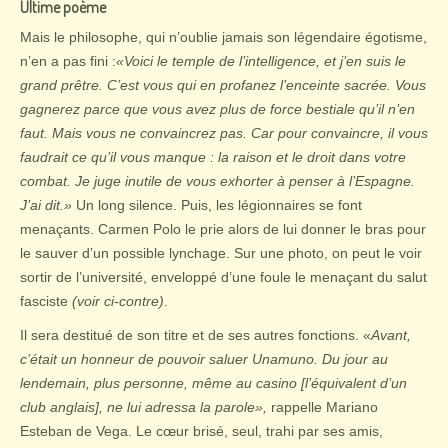
Ultime poème
Mais le philosophe, qui n’oublie jamais son légendaire égotisme,
n’en a pas fini :
«Voici le temple de l’intelligence, et j’en suis le
grand prêtre. C’est vous qui en profanez l’enceinte sacrée. Vous
gagnerez parce que vous avez plus de force bestiale qu’il n’en
faut. Mais vous ne convaincrez pas. Car pour convaincre, il vous
faudrait ce qu’il vous manque : la raison et le droit dans votre
combat. Je juge inutile de vous exhorter à penser à l’Espagne.
J’ai dit.»
Un long silence. Puis, les légionnaires se font
menaçants. Carmen Polo le prie alors de lui donner le bras pour
le sauver d’un possible lynchage. Sur une photo, on peut le voir
sortir de l’université, enveloppé d’une foule le menaçant du salut
fasciste
(voir ci-contre)
.
Il sera destitué de son titre et de ses autres fonctions. «
Avant,
c’était un honneur de pouvoir saluer Unamuno. Du jour au
lendemain, plus personne, même au casino [l’équivalent d’un
club anglais], ne lui adressa la parole»,
rappelle Mariano
Esteban de Vega. Le cœur brisé, seul, trahi par ses amis,