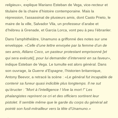
religieux»,
explique Mariano Esteban de Vega, vice-recteur et
titulaire de la chaire d’histoire contemporaine. Mais la
répression, l’assassinat de plusieurs amis, dont Casto Prieto, le
maire de la ville, Salvador Vila, un professeur d’arabe et
d’hébreu à Grenade, et Garcia Lorca, vont peu à peu l’ébranler.
Dans l’amphithéâtre, Unamuno a griffonné des notes sur une
enveloppe.
«Celle d’une lettre envoyée par la femme d’un de
ses amis, Atilano Coco, un pasteur protestant emprisonné [et
qui sera exécuté], pour lui demander d’intervenir en sa faveur»,
indique Esteban de Vega. Le tumulte est alors général. Dans
son ouvrage,
la Guerre d’Espagne
, l’historien britannique,
Antony Beevor, a retracé la scène :
«Le général fut incapable de
contenir sa fureur quasi indicible plus longtemps. Il ne sut
qu’éructer : "Mort à l’intelligence ! Vive la mort !" Les
phalangistes reprirent ce cri et des officiers sortirent leur
pistolet. Il semble même que le garde du corps du général ait
pointé son fusil-mitrailleur vers la tête d’Unamuno.»