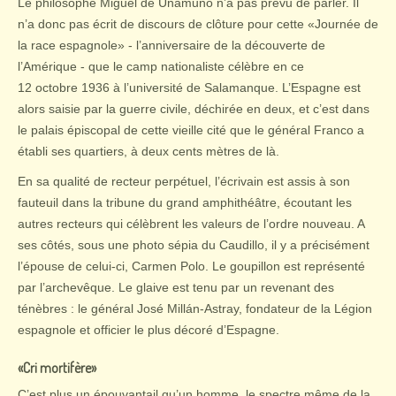
Le philosophe Miguel de Unamuno n’a pas prévu de parler. Il
n’a donc pas écrit de discours de clôture pour cette «Journée de
la race espagnole» - l’anniversaire de la découverte de
l’Amérique - que le camp nationaliste célèbre en ce
12 octobre 1936 à l’université de Salamanque. L’Espagne est
alors saisie par la guerre civile, déchirée en deux, et c’est dans
le palais épiscopal de cette vieille cité que le général Franco a
établi ses quartiers, à deux cents mètres de là.
En sa qualité de recteur perpétuel, l’écrivain est assis à son
fauteuil dans la tribune du grand amphithéâtre, écoutant les
autres recteurs qui célèbrent les valeurs de l’ordre nouveau. A
ses côtés, sous une photo sépia du Caudillo, il y a précisément
l’épouse de celui-ci, Carmen Polo. Le goupillon est représenté
par l’archevêque. Le glaive est tenu par un revenant des
ténèbres : le général José Millán-Astray, fondateur de la Légion
espagnole et officier le plus décoré d’Espagne.
«Cri mortifère»
C’est plus un épouvantail qu’un homme, le spectre même de la