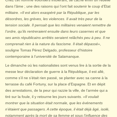
Chez cet homme volontiers intolérant, se cache enfin un rebelle
dans l’âme ; une des raisons qui l’ont fait soutenir le coup d’Etat
militaire.
«Il est alors exaspéré par la République, par les
désordres, les grèves, les violences. Il avait très peur de la
tension sociale. Il pensait que les militaires venaient remettre de
l’ordre, qu’ils rentreraient ensuite dans leurs casernes et que
ses amis républicains arrêtés seraient relâchés peu à peu. Il ne
comprenait rien à la nature du fascisme. Il était dépassé»,
souligne Tomas Pérez Delgado, professeur d’histoire
contemporaine à l’université de Salamanque.
Le dimanche où les nationalistes sont venus lire à la sortie de la
messe leur déclaration de guerre à la République, il est allé,
comme s’il ne s’était rien passé, se planter avec sa canne à la
terrasse du café Fortuny, sur la place d’Espagne. Et en dépit
des arrestations, de la peur qui razzie la ville, de l’armée qui a
tiré sur la foule, il y retourne les jours suivants.
«Il voulait
montrer que la situation était normale, que les événements
n’étaient que passagers. A cette époque, il était déjà âgé, isolé,
notamment après la mort de sa femme et sous l’influence des