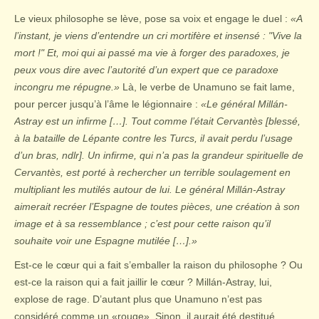
Le vieux philosophe se lève, pose sa voix et engage le duel :
«A
l’instant, je viens d’entendre un cri mortifère et insensé : "Vive la
mort !" Et, moi qui ai passé ma vie à forger des paradoxes, je
peux vous dire avec l’autorité d’un expert que ce paradoxe
incongru me répugne.»
Là, le verbe de Unamuno se fait lame,
pour percer jusqu’à l’âme le légionnaire :
«Le général Millán-
Astray est un infirme […]. Tout comme l’était Cervantès [blessé,
à la bataille de Lépante contre les Turcs, il avait perdu l’usage
d’un bras, ndlr]. Un infirme, qui n’a pas la grandeur spirituelle de
Cervantès, est porté à rechercher un terrible soulagement en
multipliant les mutilés autour de lui. Le général Millán-Astray
aimerait recréer l’Espagne de toutes pièces, une création à son
image et à sa ressemblance ; c’est pour cette raison qu’il
souhaite voir une Espagne mutilée […].»
Est-ce le cœur qui a fait s’emballer la raison du philosophe ? Ou
est-ce la raison qui a fait jaillir le cœur ? Millán-Astray, lui,
explose de rage. D’autant plus que Unamuno n’est pas
considéré comme un «rouge». Sinon, il aurait été destitué,