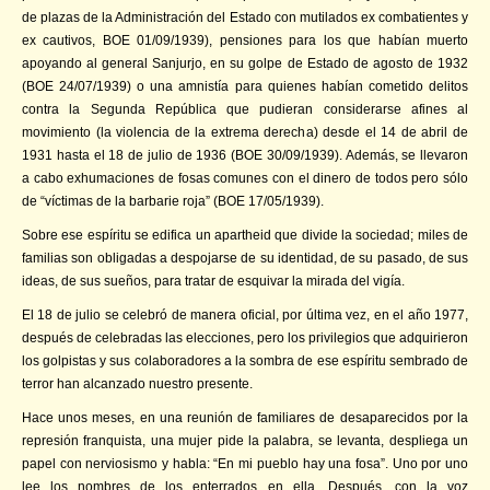
de plazas de la Administración del Estado con mutilados ex combatientes y
ex cautivos, BOE 01/09/1939), pensiones para los que habían muerto
apoyando al general Sanjurjo, en su golpe de Estado de agosto de 1932
(BOE 24/07/1939) o una amnistía para quienes habían cometido delitos
contra la Segunda República que pudieran considerarse afines al
movimiento (la violencia de la extrema derecha) desde el 14 de abril de
1931 hasta el 18 de julio de 1936 (BOE 30/09/1939). Además, se llevaron
a cabo exhumaciones de fosas comunes con el dinero de todos pero sólo
de “víctimas de la barbarie roja” (BOE 17/05/1939).
Sobre ese espíritu se edifica un apartheid que divide la sociedad; miles de
familias son obligadas a despojarse de su identidad, de su pasado, de sus
ideas, de sus sueños, para tratar de esquivar la mirada del vigía.
El 18 de julio se celebró de manera oficial, por última vez, en el año 1977,
después de celebradas las elecciones, pero los privilegios que adquirieron
los golpistas y sus colaboradores a la sombra de ese espíritu sembrado de
terror han alcanzado nuestro presente.
Hace unos meses, en una reunión de familiares de desaparecidos por la
represión franquista, una mujer pide la palabra, se levanta, despliega un
papel con nerviosismo y habla: “En mi pueblo hay una fosa”. Uno por uno
lee los nombres de los enterrados en ella. Después, con la voz