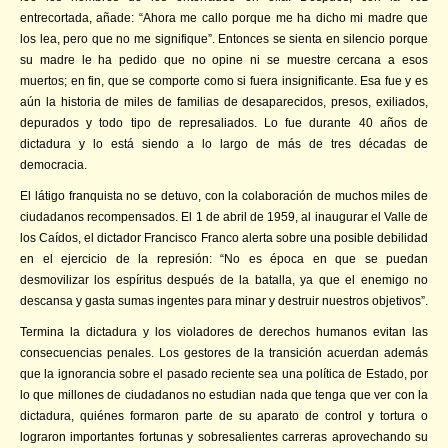
entrecortada, añade: “Ahora me callo porque me ha dicho mi madre que
los lea, pero que no me signifique”. Entonces se sienta en silencio porque
su madre le ha pedido que no opine ni se muestre cercana a esos
muertos; en fin, que se comporte como si fuera insignificante. Esa fue y es
aún la historia de miles de familias de desaparecidos, presos, exiliados,
depurados y todo tipo de represaliados. Lo fue durante 40 años de
dictadura y lo está siendo a lo largo de más de tres décadas de
democracia.
El látigo franquista no se detuvo, con la colaboración de muchos miles de
ciudadanos recompensados. El 1 de abril de 1959, al inaugurar el Valle de
los Caídos, el dictador Francisco Franco alerta sobre una posible debilidad
en el ejercicio de la represión: “No es época en que se puedan
desmovilizar los espíritus después de la batalla, ya que el enemigo no
descansa y gasta sumas ingentes para minar y destruir nuestros objetivos”.
Termina la dictadura y los violadores de derechos humanos evitan las
consecuencias penales. Los gestores de la transición acuerdan además
que la ignorancia sobre el pasado reciente sea una política de Estado, por
lo que millones de ciudadanos no estudian nada que tenga que ver con la
dictadura, quiénes formaron parte de su aparato de control y tortura o
lograron importantes fortunas y sobresalientes carreras aprovechando su