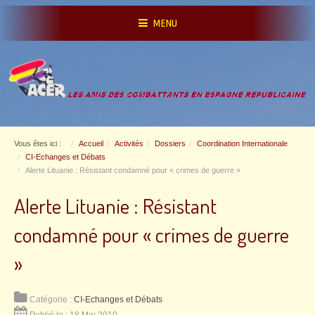
MENU
Vous êtes ici :
Accueil
Activités
Dossiers
Coordination Internationale
CI-Echanges et Débats
Alerte Lituanie : Résistant condamné pour « crimes de guerre »
Alerte Lituanie : Résistant
condamné pour « crimes de guerre
»
Catégorie :
CI-Echanges et Débats
Publié le : 18 Mai 2010