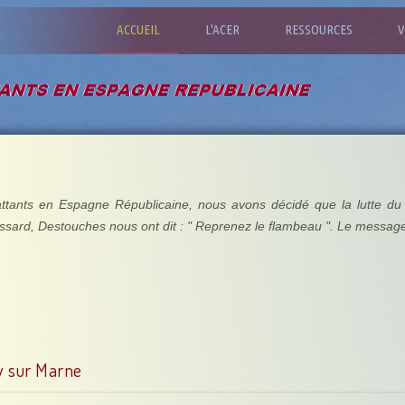
ACCUEIL
L'ACER
RESSOURCES
V
ttants en Espagne Républicaine, nous avons décidé que la lutte du p
ssard, Destouches nous ont dit : " Reprenez le flambeau ". Le messag
 sur Marne