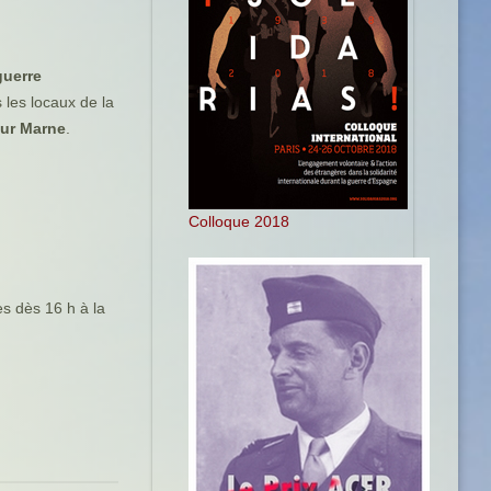
guerre
 les locaux de la
sur Marne
.
Colloque 2018
es dès 16 h à la