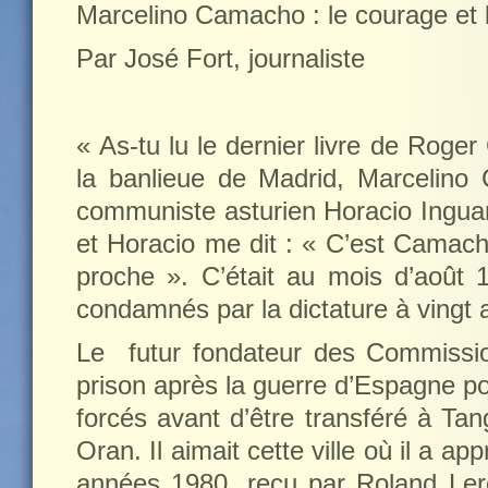
Marcelino Camacho : le courage et l’
Par José Fort, journaliste
« As-tu lu le dernier livre de Rog
la banlieue de Madrid, Marcelino
communiste asturien Horacio Inguanz
et Horacio me dit : « C’est Camacho
proche ». C’était au mois d’août
condamnés par la dictature à vingt 
Le
futur fondateur des Commissio
prison après la guerre d’Espagne pou
forcés avant d’être transféré à Tan
Oran. Il aimait cette ville où il a a
années 1980, reçu par Roland Ler