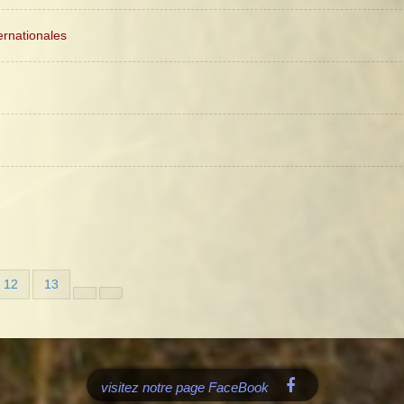
ernationales
12
13
visitez notre page FaceBook