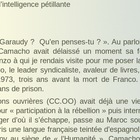
intelligence pétillante
er Garaudy ? Qu’en penses-tu ? ». Au parlo
 Camacho avait délaissé un moment sa 
o à qui je rendais visite pour me poser l
, le leader syndicaliste, avaleur de livre
 1973, trois ans avant la mort de Franco
ans de prison.
ns ouvrières (CC.OO) avait déjà une vie
r « participation à la rébellion » puis int
ger d’où il s’échappe, passe au Maroc sou
ppris une langue française teintée d’espagno
oy au siège de « l’Humanité », Camacho