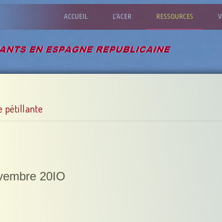
ACCUEIL
L'ACER
RESSOURCES
V
e pétillante
ovembre 20IO