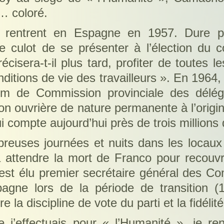
… coloré.
 rentrent en Espagne en 1957. Dure pér
 le culot de se présenter à l’élection du 
 précisera-t-il plus tard, profiter de toutes l
nditions de vie des travailleurs ». En 1964,
om de Commission provinciale des délégu
n ouvrière de nature permanente à l’origin
compte aujourd’hui près de trois millions 
reuses journées et nuits dans les locaux de
 attendre la mort de Franco pour recouvre
 élu premier secrétaire général des Commi
agne lors de la période de transition (1
re la discipline de vote du parti et la fidélit
’effectuais pour « l’Humanité », je ren