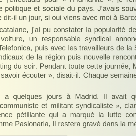
politique et sociale du pays. J’avais souv
 dit-il un jour, si oui viens avec moi à Barc
atalane, j’ai pu constater la popularité d
voiture, un responsable syndical anno
elefonica, puis avec les travailleurs de l
dicaux de la région puis nouvelle rencontr
ting du soir. Pendant toute cette journée, 
t savoir écouter », disait-il. Chaque semain
a quelques jours à Madrid. Il avait q
e communiste et militant syndicaliste », cl
igence pétillante qui a marqué la lutte c
Comme Pasionaria, il restera gravé dans la